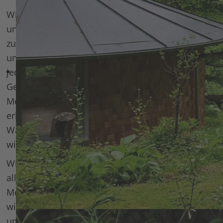
Wir möchten einen respektvollen Umgang unter
uns Menschen fördern, uns ohne zu urteilen und
zu bewerten zuhören und uns gegenseitig
unterstützen. Wir sind der Überzeugung, dass
jeder Mensch seine ganz eigenen Gaben und
Geschenke mit auf die Welt bringt. Wir möchten
Menschen unterstützen, diese voll und ganz zu
erkennen und zu entwickeln. In diesen
Wandlungs- und Übergangsprozessen begleiten
wir Euch.
Wir glauben, dass Zeit in der Natur, sowohl
alleine als auch gemeinsam, wertvoll für jeden
Menschen ist. Dort können wir uns erinnern, wer
wir wirklich sind und dass wir Teil der uns
umgebenden natürlichen Welt sind.