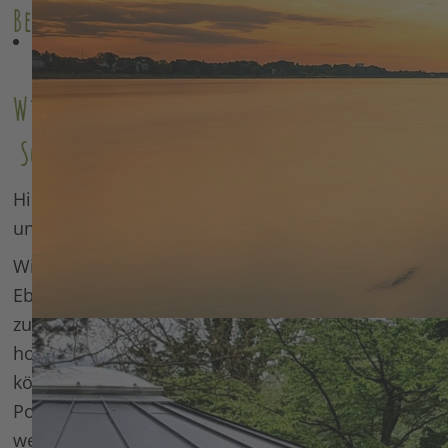
Bestimmung finden
Willkommen in den Grünen Bergen –
Schön dass Du hier bist.
Hier ist ein Ort der Begegnung, der Verbindung
und des Wandels.
Wir fördern Verbindung von Menschen auf allen
Ebenen, zu sich selbst, zu anderen Menschen und
zu der uns umgebenden natürlichen Welt. So
hoffen wir zu einer Transformation beitragen zu
können, damit wir Menschen mit all unserem
Potential zu Hütern dieser wundervollen Erde
werden können.