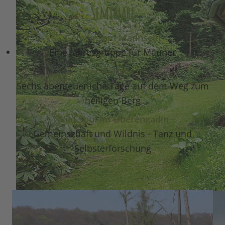
Seminare
Gemeinsam Mannsein
Eine Jahresgruppe für Männer
Der Aufbruch
Sechs abenteuerliche Tage auf dem Weg zum
heiligen Berg
Wild Soul im Oberengadin
Gemeinschaft und Wildnis - Tanz und
Selbsterforschung