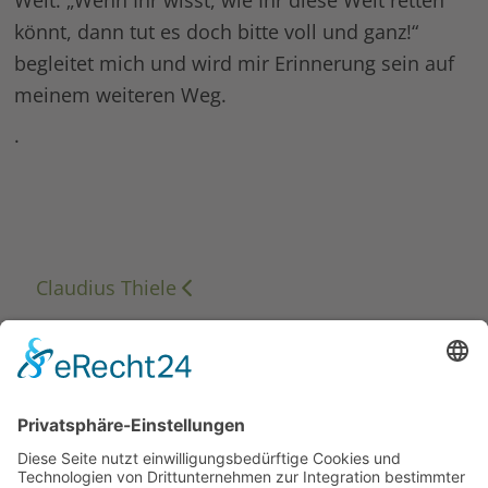
könnt, dann tut es doch bitte voll und ganz!“
begleitet mich und wird mir Erinnerung sein auf
meinem weiteren Weg.
.
Claudius Thiele
Aruna Dufft
Werner Pilz
Katharina Heppner
Michael Schneyer