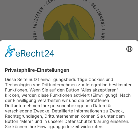
mail@green-mountain.de
Telefon / Whatsapp:
0176-70013173
Green Mountain Nature School · Natur entdecken ·